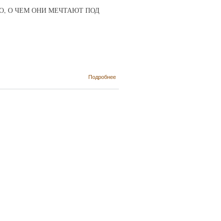
, О ЧЕМ ОНИ МЕЧТАЮТ ПОД
о Новый
Подробнее
год и
Рождество
- время
творить
чудеса!