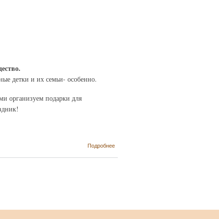
ество.
ные детки и их семьи- особенно.
ами организуем подарки для
здник!
о
Подробнее
СОБИРАЕМ
ПОДАРКИ
НА НОВЫЙ
ГОД! :-)