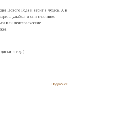
дёт Нового Года и верит в чудеса. А в
зарила улыбка, и они счастливо
ьги или нечеловеческие
жет.
диски и т.д. )
о Скоро
Подробнее
Новый Год
и
Рождество!